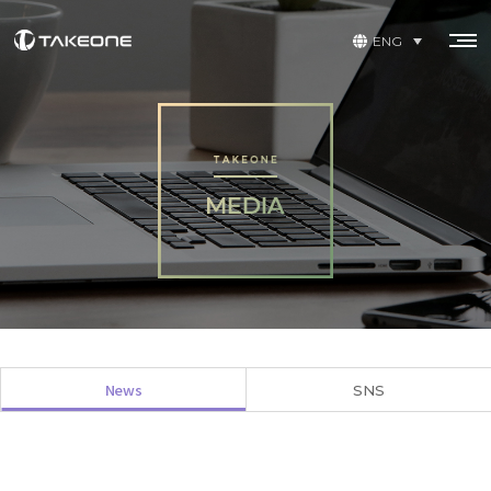
ENG
News
SNS