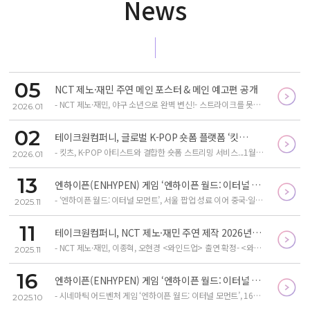
News
05
NCT 제노·재민 주연 메인 포스터 & 메인 예고편 공개
- NCT 제노·재민, 야구 소년으로 완벽 변신!- 스트라이크를 못
2026.01
던지는 투수 X 매니저로 나선 전학생의 특별한 우정- 스포츠 성
장 드라마 <와인드업> 1월 16일 킷..
02
테이크원컴퍼니, 글로벌 K-POP 숏폼 플랫폼 ‘킷
츠’(KITZ) 1월 16일 론칭! NCT 제노·재민 주연 독점
- 킷츠, K-POP 아티스트와 결합한 숏폼 스트리밍 서비스...1월
2026.01
공개
16일 첫선- 아이돌 주연 프리미엄 숏폼 드라마 중심, 감각적인 콘
텐츠 즐기는 공간- NCT 제노·재민 주연..
13
엔하이픈(ENHYPEN) 게임 ‘엔하이픈 월드: 이터널 모
먼트’ 일본·중국 팝업스토어 오픈...글로벌 팬들 만난
- ‘엔하이픈 월드: 이터널 모먼트’, 서울 팝업 성료 이어 중국·일
2025.11
다
본서도 팝업 진행- 11월 21일부터 일본 도쿄, 중국 광저우 & 상
하이에서 개최...오늘(13일) 사..
11
테이크원컴퍼니, NCT 제노·재민 주연 제작 2026년
상반기 숏폼 드라마로 공개
- NCT 제노·재민, 이종혁, 오현경 <와인드업> 출연 확정- <와인
2025.11
드업>, 두 청춘의 우정과 성장기 담은 스포츠 판타지 드라마- 테
이크원컴퍼니·SM엔터테인..
16
엔하이픈(ENHYPEN) 게임 ‘엔하이픈 월드: 이터널 모
먼트’ 글로벌 론칭
- 시네마틱 어드벤처 게임 ‘엔하이픈 월드: 이터널 모먼트’, 16일
2025.10
글로벌 론칭- 멤버들과 기억 세계를 모험하는 스토리...팬들에게