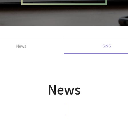
News
SNS
News