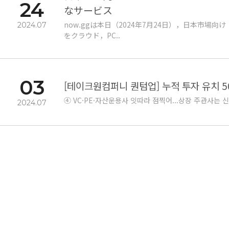
24
なサービス
now.ggは本日（2024年7月24日），日本市場向
2024.07
をクラウド，PC..
03
[테이크원컴퍼니 퀀텀업] 누적 투자 유치 5
④ VC·PE·자산운용사 잇따라 점찍어...상장 주관사는
2024.07