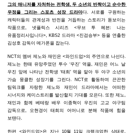
그의 매니저를 자처하는 전학생, 두 소년의 반짝이고 순수한 
우정을 그리는 스포츠 성장 드라마
다. 서로를 구원하는 
캐릭터들의 관계성과 반전을 거듭하는 스토리가 돋보이는 
작품으로, 넷플릭스 시리즈 <무브 투 헤븐: 나는 
유품정리사입니다>, KBS2 드라마 <진검승부> 등을 연출한 
김성호 감독이 메가폰을 잡는다. 
NCT의 멤버 제노와 재민은 <와인드업>의 주연으로 나선다. 
제노는 한때 유망주였던 투수 ‘우진’ 역을, 재민은 어느 날 
우진 앞에 나타난 전학생 ‘태희’ 역을 맡아 두 야구 소년의 
가슴 뭉클한 성장기를 그린다. NCT로 활동하며 끈끈한 
팀워크를 자랑한 제노와 재민이 드라마에서는 어떠한 
시너지와 케미스트리를 발산할지 기대를 모은다. 또한 제노, 
재민과 함께 베테랑 배우 이종혁이 우진의 고교 야구팀 
감독으로, 오현경이 태희의 어머니로 분해 작품에 힘을 
보탠다.
한편 <와인드업>은 지난 10월 11일 크랭크업한 상태로, 