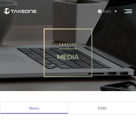
ENG
News
SNS