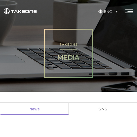
ENG
News
SNS