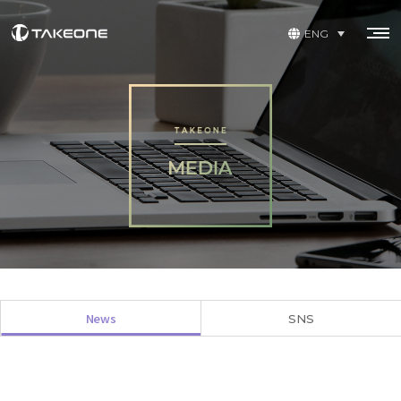
ENG
News
SNS